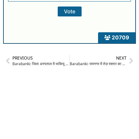
20709
PREVIOUS
NEXT
Barabanki: जिला अस्पताल में भाकियू टिकैत के नेतृत्व में रक्तदान शिविर का आयोजन, 15 किसान बने महादानी
Barabanki: रामनगर में तेज़ रफ़्तार का कहर, तीन बाइकों की जोरदार भिड़ंत; दो सिपाहियों व महिला समेत 6 घायल, हालत गंभीर