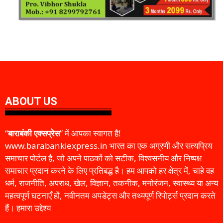
ABOUT US
“
बाराबंकी एक्सप्रेस
” में आपका स्वागत है!
www.barabankiexpress.in भारत का एक अग्रणी और सत्यप्रिय
समाचार पोर्टल है, जो अपने पाठकों को सटीक, विश्वसनीय और निष्पक्ष
समाचार प्रदान करने के लिए प्रतिबद्ध है। हम आपको हर क्षेत्र में, चाहे वह
धर्म, राजनीति, अपराध, खेल, विज्ञान, तकनीक, मनोरंजन, स्वास्थ्य या अन्य
महत्वपूर्ण घटनाएँ हों, नवीनतम अपडेट्स और तथ्यपूर्ण रिपोर्ट्स प्रदान करते
हैं। हमारा उद्देश्य