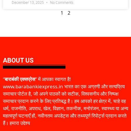
December 13, 2025
No Comments
1
2
ABOUT US
“
बाराबंकी एक्सप्रेस
” में आपका स्वागत है!
www.barabankiexpress.in भारत का एक अग्रणी और सत्यप्रिय
समाचार पोर्टल है, जो अपने पाठकों को सटीक, विश्वसनीय और निष्पक्ष
समाचार प्रदान करने के लिए प्रतिबद्ध है। हम आपको हर क्षेत्र में, चाहे वह
धर्म, राजनीति, अपराध, खेल, विज्ञान, तकनीक, मनोरंजन, स्वास्थ्य या अन्य
महत्वपूर्ण घटनाएँ हों, नवीनतम अपडेट्स और तथ्यपूर्ण रिपोर्ट्स प्रदान करते
हैं। हमारा उद्देश्य