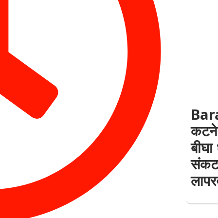
Bar
कटने 
बीघा
संकट
लापर