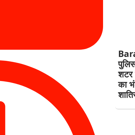
Bar
पुलिस
शटर 
का भ
शातिर