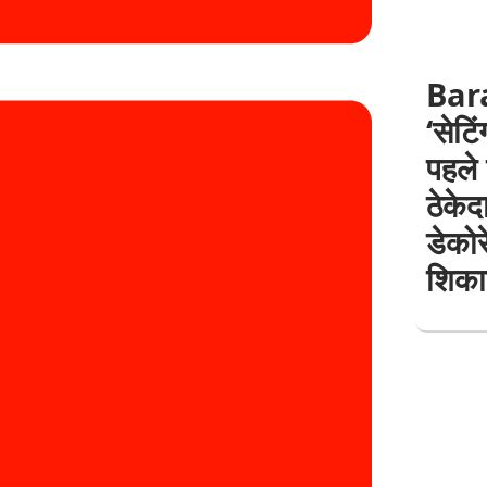
Barab
‘सेटि
पहले
ठेके
डेको
शिका