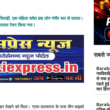
ं दो सिपाही, एक महिला समेत छह लोग गंभीर रूप से घायल।
्पताल रेफर किया गया।
सबसे ज्
Barab
नवविवाहि
से मचा ह
पहले हुई
चार हिरा
Barab
का कहर देखने को मिला। ग्राम दलसराय के पास तीन बाइको
पुलिस की