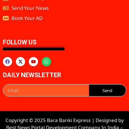
Send Your News
Book Your AD
aipeakflow
FOLLOW US
DAILY NEWSLETTER
Send
Copyright © 2025 Bara Banki Express | Designed by
Best News Portal Development Company In India
–