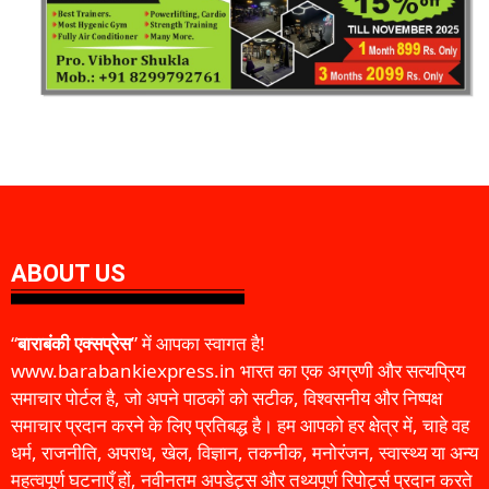
ABOUT US
“
बाराबंकी एक्सप्रेस
” में आपका स्वागत है!
www.barabankiexpress.in भारत का एक अग्रणी और सत्यप्रिय
समाचार पोर्टल है, जो अपने पाठकों को सटीक, विश्वसनीय और निष्पक्ष
समाचार प्रदान करने के लिए प्रतिबद्ध है। हम आपको हर क्षेत्र में, चाहे वह
धर्म, राजनीति, अपराध, खेल, विज्ञान, तकनीक, मनोरंजन, स्वास्थ्य या अन्य
महत्वपूर्ण घटनाएँ हों, नवीनतम अपडेट्स और तथ्यपूर्ण रिपोर्ट्स प्रदान करते