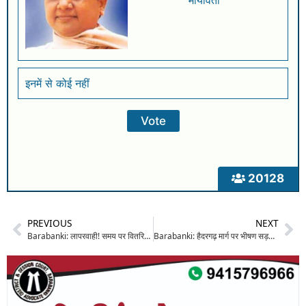
मायावती
इनमें से कोई नहीं
20128
PREVIOUS
NEXT
Barabanki: लापरवाही! समय पर वितरित न होने के चलते एक्सपायर हो गई लाखों रुपए कीमत की दवाएं, अधिकारी बोले.. “जांच के बाद होगी कार्रवाई”
Barabanki: हैदरगढ़ मार्ग पर भीषण सड़क हादसा: तेज़ रफ़्तार ई-रिक्शा पेड़ से टकराया, चालक समेत 8 महिलाएं घायल, 3 की हालत नाज़ुक