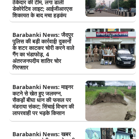
ठेकेदार की टीम, लगा डाली
डेकोरेटिव लाइट; आईजीआरएस
शिकायत के बाद मचा हड़कंप
Barabanki News: जैदपुर
पुलिस की बड़ी कार्रवाई! दुकानों
के शटर काटकर चोरी करने वाले
गैंग का भंडाफोड़, 4
अंतरजनपदीय शातिर चोर
गिरफ्तार
Barabanki News: माइनर
कटने से खेत हुए जलमग्न,
सैकड़ों बीघा धान की फसल पर
मंडराया संकट; सिंचाई विभाग की
लापरवाही पर भड़के किसान
Barabanki News: खबर