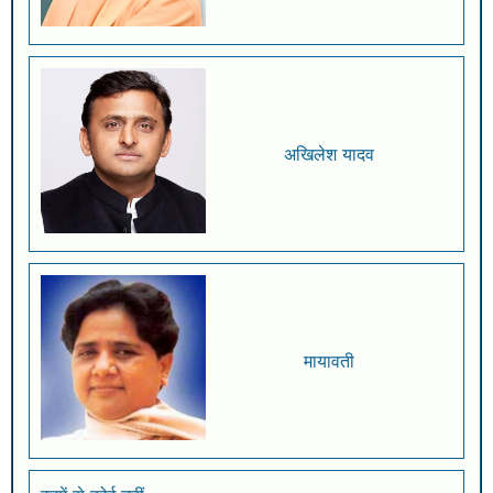
अखिलेश यादव
मायावती