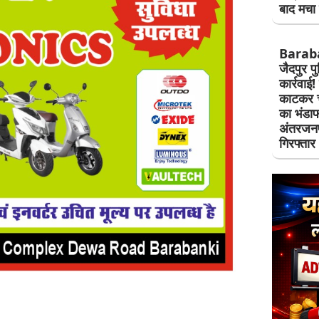
बाद मचा 
Barab
जैदपुर प
कार्रवाई!
काटकर चो
का भंडाफ
अंतरजनप
गिरफ्तार