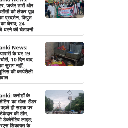
ीटर, जर्जर तारों और
टौती को लेकर यूथ
का प्रदर्शन, विद्युत
 का घेराव; 24
ो धरने की चेतावनी
anki News:
व्यापारी के घर 19
चोरी, 10 दिन बाद
का सुराग नहीं;
पुलिस की कार्यशैली
सवाल
ki: करोड़ों के
 ‘सेटिंग’ का खेल! टेंडर
े पहले ही सड़क पर
ेकेदार की टीम,
ी डेकोरेटिव लाइट;
एस शिकायत के