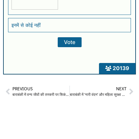
इनमें से कोई नहीं
20139
PREVIOUS
NEXT
बाराबंकी में वन्य जीवों की तस्करी पर शिकंजा: वन विभाग ने बरामद किए चार संरक्षित जीवों के शव, तस्कर फरार
बाराबंकी में ‘नारी वंदन’ और महिला सुरक्षा के दावों पर उठे सवाल: ज़मीनी विवाद में महिलाओं से मारपीट और छेड़छाड़, पीड़िता बोली—“चौकी से भगाया, थाने में गाली देकर निकाला”