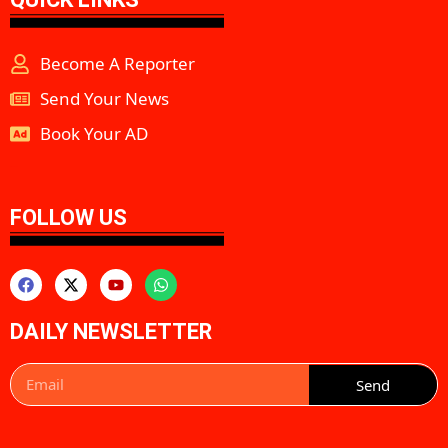
Become A Reporter
Send Your News
Book Your AD
aipeakflow
FOLLOW US
DAILY NEWSLETTER
Send