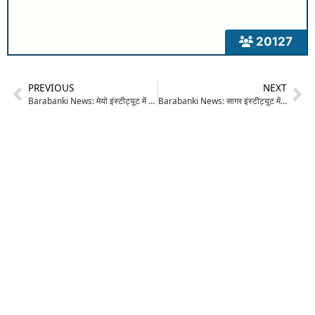
20127
PREVIOUS
NEXT
Barabanki News: मेयो इंस्टीट्यूट में घटिया भोजन को लेकर बवाल, चीफ वार्डन ने इंटर्न डॉक्टर को लोहे की रॉड से पीटा; छात्रों के हंगामे के बाद हटाए गए
Barabanki News: सागर इंस्टीट्यूट में दो दिवसीय इलेक्ट्रिकल सेफ्टी वर्कशॉप आयोजित, 450 से अधिक विद्युत कर्मियों ने लिया प्रशिक्षण