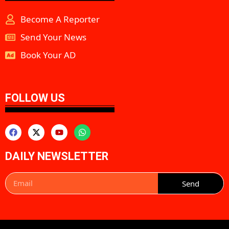
Become A Reporter
Send Your News
Book Your AD
aipeakflow
FOLLOW US
DAILY NEWSLETTER
Send