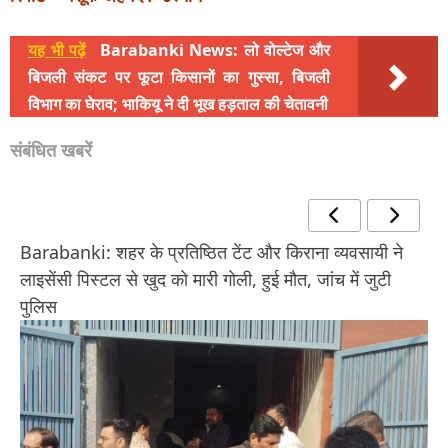
यह भी पढ़ें
Barabanki News: लो वोल्टेज और
बिजली संकट पर फूटा किसानों का गुस्सा, बिजली
विभाग का घेराव; भाकियू ने दी भूख हड़ताल की चेतावनी
संबंधित खबरें
Barabanki: शहर के प्रतिष्ठित टेंट और किराना व्यवसायी ने
लाइसेंसी पिस्टल से खुद को मारी गोली, हुई मौत, जांच में जुटी
पुलिस