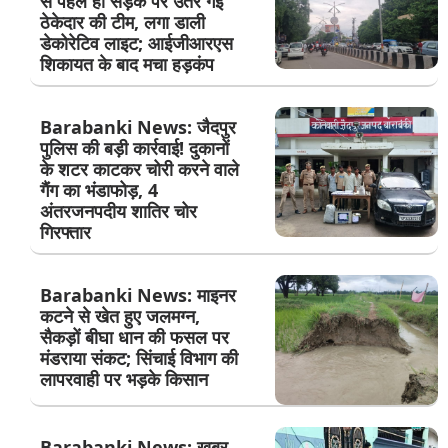
से पहले ही सड़क पर उतर गई
ठेकेदार की टीम, लगा डाली
डेकोरेटिव लाइट; आईजीआरएस
शिकायत के बाद मचा हड़कंप
Barabanki News: जैदपुर
पुलिस की बड़ी कार्रवाई! दुकानों
के शटर काटकर चोरी करने वाले
गैंग का भंडाफोड़, 4
अंतरजनपदीय शातिर चोर
गिरफ्तार
Barabanki News: माइनर
कटने से खेत हुए जलमग्न,
सैकड़ों बीघा धान की फसल पर
मंडराया संकट; सिंचाई विभाग की
लापरवाही पर भड़के किसान
Barabanki News: खबर