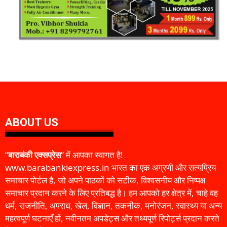
ABOUT US
“
बाराबंकी एक्सप्रेस
” में आपका स्वागत है!
www.barabankiexpress.in भारत का एक अग्रणी और सत्यप्रिय
समाचार पोर्टल है, जो अपने पाठकों को सटीक, विश्वसनीय और निष्पक्ष
समाचार प्रदान करने के लिए प्रतिबद्ध है। हम आपको हर क्षेत्र में, चाहे वह
धर्म, राजनीति, अपराध, खेल, विज्ञान, तकनीक, मनोरंजन, स्वास्थ्य या अन्य
महत्वपूर्ण घटनाएँ हों, नवीनतम अपडेट्स और तथ्यपूर्ण रिपोर्ट्स प्रदान करते