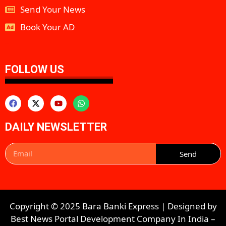
Send Your News
Book Your AD
aipeakflow
FOLLOW US
DAILY NEWSLETTER
Send
Copyright © 2025 Bara Banki Express | Designed by
Best News Portal Development Company In India
–