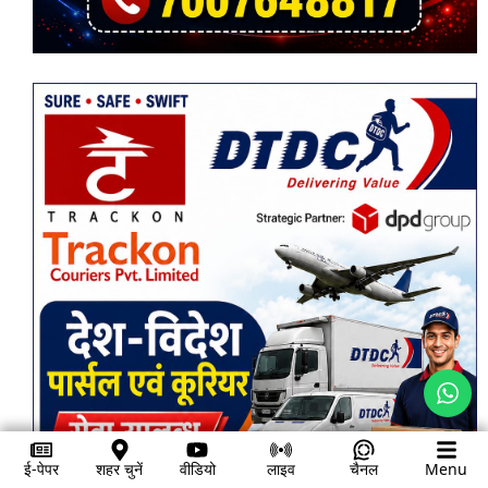
ई-पेपर
शहर चुनें
वीडियो
लाइव
चैनल
Menu