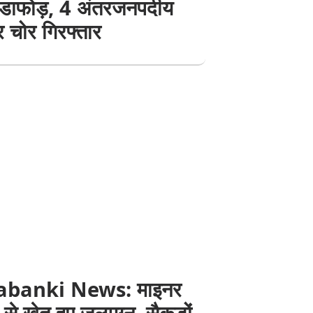
ंडाफोड़, 4 अंतरजनपदीय
 चोर गिरफ्तार
abanki News: माइनर
से खेत हुए जलमग्न, सैकड़ों