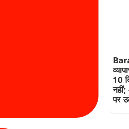
Bara
व्या
10 दि
नहीं;
पर उ