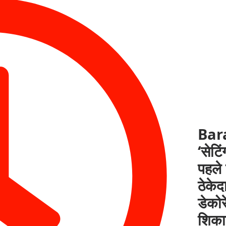
Barab
‘सेटि
पहले
ठेके
डेको
शिका