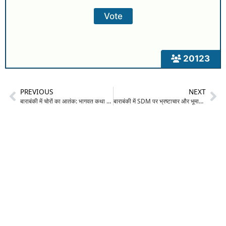
20123
PREVIOUS
NEXT
बाराबंकी में चोरों का आतंक: भागवत कथा के दौरान दो घरों में लाखों की चोरी, पुलिस गश्त पर उठे सवाल
बाराबंकी में SDM पर भ्रष्टाचार और भूमाफियाओं से सांठगांठ के आरोप: किसानों ने तहसील घेरी, EOW जांच और नार्को टेस्ट की मांग