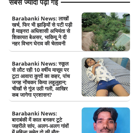
सबसे ज्यादा पढ़ी गई
Barabanki News: लाखों
खर्च, फिर भी झाड़ियों से पटी पड़ी
है माइनर! अधिशासी अभियंता से
शिकायत बेअसर, भाकियू ने दी
नहर विभाग घेराव की चेतावनी
Barabanki News: स्कूल
से लौट रही 10 वर्षीय मासूम पर
टूटा आवारा कुत्तों का कहर, पांच
जगह नोंचकर किया लहूलुहान;
चीखों से गूंज उठी गली, आखिर
कब जागेगा प्रशासन?
Barabanki News:
बाराबंकी में काल बनकर टूटे
जहरीले सांप, अलग-अलग गांवों
में महिला समेत दो की मौत;