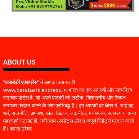
ABOUT US
“
बाराबंकी एक्सप्रेस
” में आपका स्वागत है!
www.barabankiexpress.in भारत का एक अग्रणी और सत्यप्रिय
समाचार पोर्टल है, जो अपने पाठकों को सटीक, विश्वसनीय और निष्पक्ष
समाचार प्रदान करने के लिए प्रतिबद्ध है। हम आपको हर क्षेत्र में, चाहे वह
धर्म, राजनीति, अपराध, खेल, विज्ञान, तकनीक, मनोरंजन, स्वास्थ्य या अन्य
महत्वपूर्ण घटनाएँ हों, नवीनतम अपडेट्स और तथ्यपूर्ण रिपोर्ट्स प्रदान करते
हैं। हमारा उद्देश्य