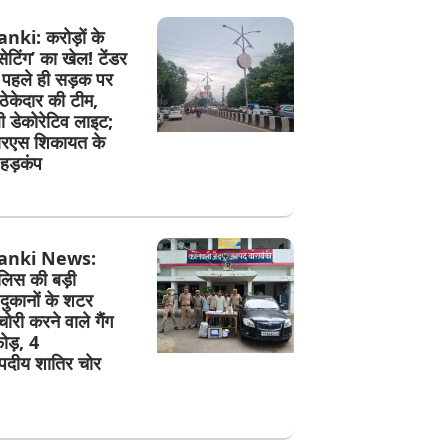
ki: करोड़ों के
 ‘सेटिंग’ का खेल! टेंडर
े पहले ही सड़क पर
ेकेदार की टीम,
ी डेकोरेटिव लाइट;
एस शिकायत के
हड़कंप
anki News:
ुलिस की बड़ी
 दुकानों के शटर
री करने वाले गैंग
ोड़, 4
दीय शातिर चोर