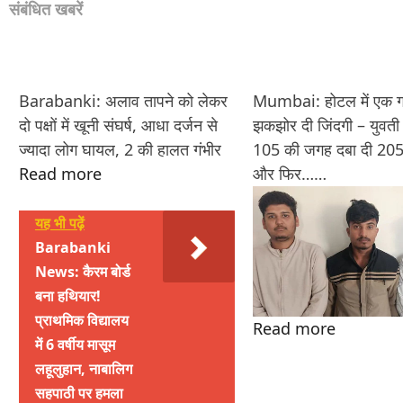
संबंधित खबरें
Barabanki: अलाव तापने को लेकर
Mumbai: होटल में एक ग
दो पक्षों में खूनी संघर्ष, आधा दर्जन से
झकझोर दी जिंदगी – युवती 
ज्यादा लोग घायल, 2 की हालत गंभीर
105 की जगह दबा दी 205 
Read more
और फिर……
यह भी पढ़ें
Barabanki
News: कैरम बोर्ड
बना हथियार!
प्राथमिक विद्यालय
Read more
में 6 वर्षीय मासूम
लहूलुहान, नाबालिग
सहपाठी पर हमला