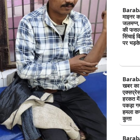
Barab
माइनर कट
जलमग्न, 
की फसल 
सिंचाई व
पर भड़क
Barab
खबर का 
एक्सप्रे
हरकत मे
पकड़ा गय
हमला कर
कुत्ता
Barab