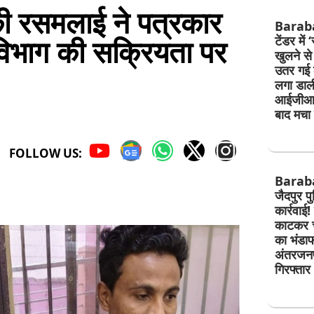
ी रसमलाई ने पत्रकार
Baraban
ड विभाग की सक्रियता पर
टेंडर में
खुलने स
उतर गई ठ
लगा डाल
आईजीआर
बाद मचा 
FOLLOW US:
Barab
जैदपुर प
कार्रवाई!
काटकर चो
का भंडाफ
अंतरजनप
गिरफ्तार