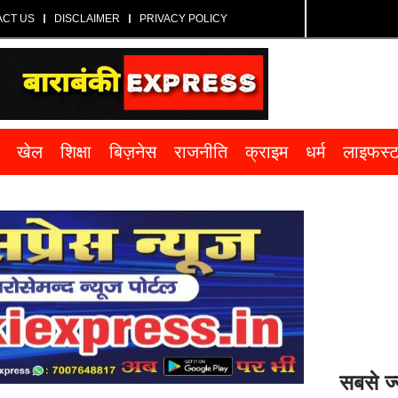
ACT US
DISCLAIMER
PRIVACY POLICY
खेल
शिक्षा
बिज़नेस
राजनीति
क्राइम
धर्म
लाइफस्
सबसे ज्