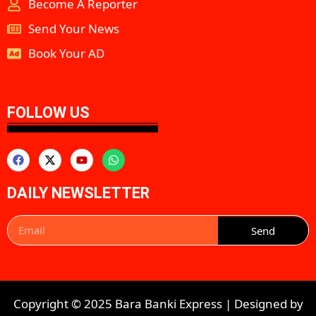
Become A Reporter
Send Your News
Book Your AD
aipeakflow
FOLLOW US
DAILY NEWSLETTER
Send
Copyright © 2025 Bara Banki Express | Designed by