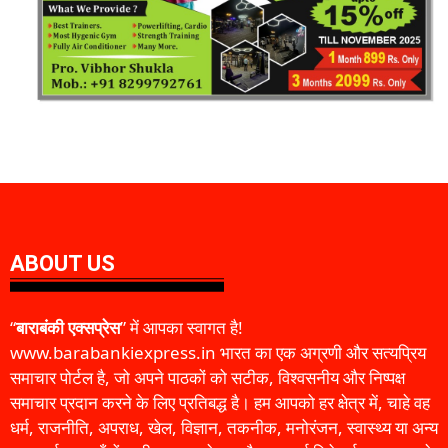
ABOUT US
“
बाराबंकी एक्सप्रेस
” में आपका स्वागत है!
www.barabankiexpress.in भारत का एक अग्रणी और सत्यप्रिय
समाचार पोर्टल है, जो अपने पाठकों को सटीक, विश्वसनीय और निष्पक्ष
समाचार प्रदान करने के लिए प्रतिबद्ध है। हम आपको हर क्षेत्र में, चाहे वह
धर्म, राजनीति, अपराध, खेल, विज्ञान, तकनीक, मनोरंजन, स्वास्थ्य या अन्य