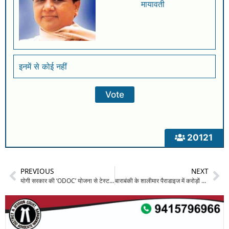
मायावती
इनमें से कोई नहीं
20121
PREVIOUS
NEXT
योगी सरकार की ‘ODOC’ योजना से टेस्ट ऑफ यूपी को मिलेगा बढ़ावा: हर जिले को मिली अपनी “फूड आइडेंटिटी”, बाराबंकी की चंद्रकला भी शामिल
बाराबंकी के शालीमार पैराडाइज में करोड़ों की चोरी का खुलासा: पड़ोसी ने ही रची थी साजिश, ऑडी कार से ले गए जेवर-नकदी और पिस्टल