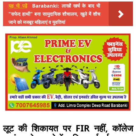
यह भी पढ़ें
Barabanki: लाखों खर्च के बाद भी
"सफेद हाथी" बना सामुदायिक शौचालय, खुले में शौच
जाने को मजबूर महिलाएं व युवतियां
लूट की शिकायत पर FIR नहीं, कॉलेज