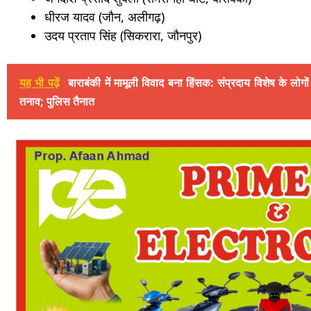
धीरज यादव (जौन, अलीगढ़)
उदय प्रताप सिंह (सिकरारा, जौनपुर)
यह भी पढ़ें
बाराबंकी में मामूली विवाद बना हिंसक: संप्रदाय विशेष के लोगों
तनाव; पुलिस तैनात