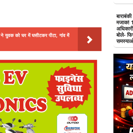
बाराबंकी 
मजाक! 12
अधिकारी
बोले- फि
 ने युवक को घर में घसीटकर पीटा, गांव में
समस्याओ