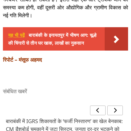
समस्या कम होगी, वहीं दूसरी ओर औद्योगिक और ग्रामीण विकास को
नई गति मिलेगी।
यह भी पढ़ें
बाराबंकी के इनायतपुर में भीषण आग: चूल्हे
की चिंगारी से तीन घर खाक, लाखों का नुकसान
रिपोर्ट – मंसूफ अहमद
संबंधित खबरें
बाराबंकी में IGRS शिकायतों के ‘फर्जी निस्तारण’ का खेल बेनकाब:
CM डैशबोर्ड चमकाने में जुटा सिस्टम, जनता दर-दर भटकने को