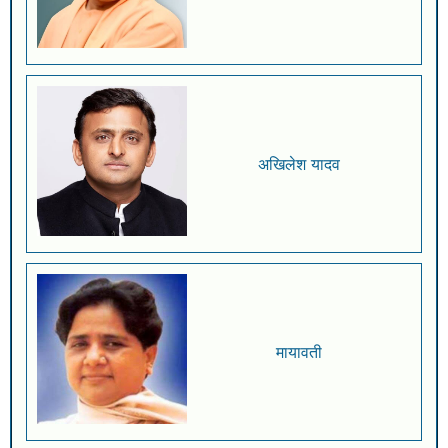
अखिलेश यादव
मायावती