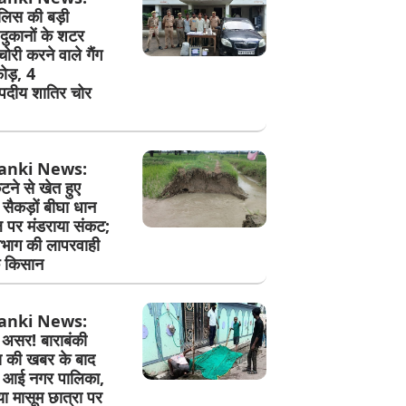
ुलिस की बड़ी
 दुकानों के शटर
री करने वाले गैंग
ोड़, 4
दीय शातिर चोर
anki News:
ने से खेत हुए
सैकड़ों बीघा धान
पर मंडराया संकट;
िभाग की लापरवाही
े किसान
anki News:
असर! बाराबंकी
स की खबर के बाद
ं आई नगर पालिका,
ा मासूम छात्रा पर