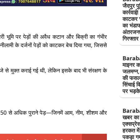
जैदपुर प
कार्रवाई!
काटकर चो
का भंडाफ
अंतरजनप
ारी भूमि पर पेड़ों की अवैध कटान और बिक्री का गंभीर
गिरफ्तार
लामी के दर्जनों पेड़ों को काटकर बेच दिया गया, जिससे
Barab
माइनर कट
्जे से मुक्त कराई गई थी, लेकिन इसके बाद भी संरक्षण के
जलमग्न, 
की फसल 
सिंचाई व
पर भड़क
Barab
रीब 50 से अधिक पुराने पेड़—जिनमें आम, नीम, शीशम और
खबर का 
एक्सप्रे
हरकत मे
पकड़ा गय