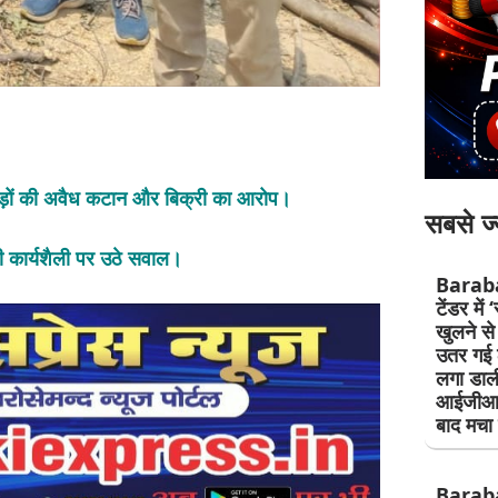
पेड़ों की अवैध कटान और बिक्री का आरोप।
सबसे ज्
की कार्यशैली पर उठे सवाल।
Baraban
टेंडर में
खुलने स
उतर गई ठ
लगा डाल
आईजीआर
बाद मचा 
Barab