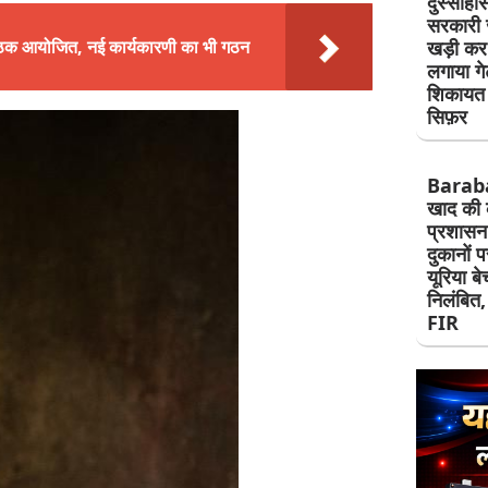
दुस्साह
सरकारी 
बैठक आयोजित, नई कार्यकारणी का भी गठन
खड़ी कर 
लगाया ग
शिकायत क
सिफ़र
Barab
खाद की 
प्रशासन
दुकानों 
यूरिया ब
निलंबित, 
FIR