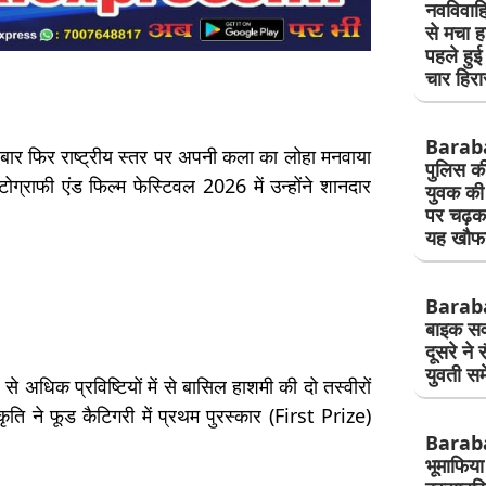
नवविवाहि
से मचा ह
पहले हुई
चार हिरा
Barab
र फिर राष्ट्रीय स्तर पर अपनी कला का लोहा मनवाया
पुलिस की
ाफी एंड फिल्म फेस्टिवल 2026 में उन्होंने शानदार
युवक की 
पर चढ़क
यह खौफ
Baraba
बाइक सवा
दूसरे ने 
युवती सम
 से अधिक प्रविष्टियों में से बासिल हाशमी की दो तस्वीरों
ृति ने फूड कैटिगरी में प्रथम पुरस्कार (First Prize)
Barab
भूमाफिया