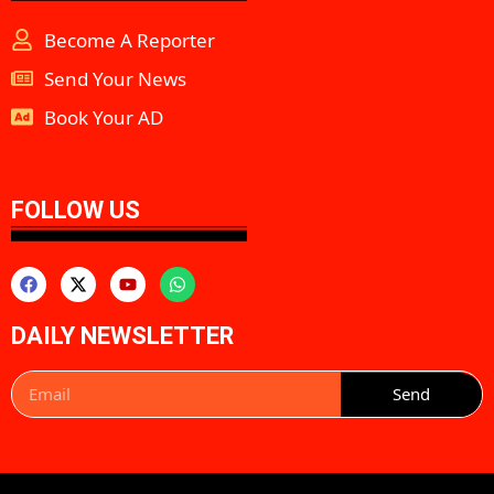
Become A Reporter
Send Your News
Book Your AD
aipeakflow
FOLLOW US
DAILY NEWSLETTER
Send