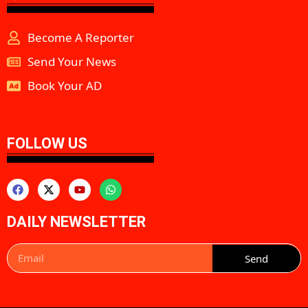
Become A Reporter
Send Your News
Book Your AD
aipeakflow
FOLLOW US
DAILY NEWSLETTER
Send