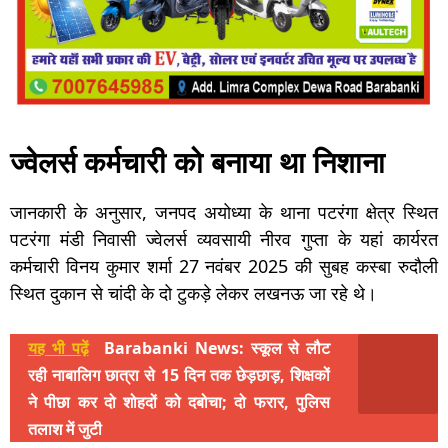
ज्वेलर्स कर्मचारी को बनाया था निशाना
जानकारी के अनुसार, जनपद अयोध्या के थाना पटरंगा क्षेत्र स्थित
पटरंगा मंडी निवासी ज्वेलर्स व्यवसायी नीरव गुप्ता के यहां कार्यरत
कर्मचारी विनय कुमार शर्मा 27 नवंबर 2025 की सुबह कस्बा रुदौली
स्थित दुकान से चांदी के दो टुकड़े लेकर लखनऊ जा रहे थे।
यह भी पढ़ें
Barabanki News: स्कूल से लौट
रही नाबालिग छात्रा से 15 दिन तक छेड़छाड़, शिक्षकों
ने पीछा कर दो शोहदों को दबोचा; दो फरार, पुलिस
तलाश में जुटी