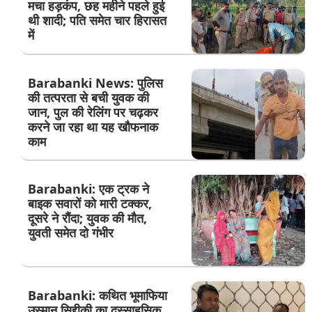
मचा हड़कंप, छह महीने पहले हुई
थी शादी; पति समेत चार हिरासत
में
Barabanki News: पुलिस
की तत्परता से बची युवक की
जान, पुल की रेलिंग पर चढ़कर
करने जा रहा था यह खौफनाक
काम
Barabanki: एक ट्रक ने
बाइक सवारों को मारी टक्कर,
दूसरे ने रौंदा; युवक की मौत,
युवती समेत दो गंभीर
Barabanki: कथित भूमाफिया
उस्मान सिद्दीकी का दुस्साहसिक