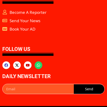
Become A Reporter
Send Your News
Book Your AD
aipeakflow
FOLLOW US
DAILY NEWSLETTER
Send