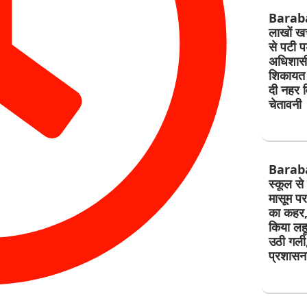
Barab
लाखों खर्
से पटी प
अधिशासी
शिकायत 
दी नहर व
चेतावनी
Barab
स्कूल से
मासूम पर 
का कहर,
किया लहू
उठी गली
प्रशासन