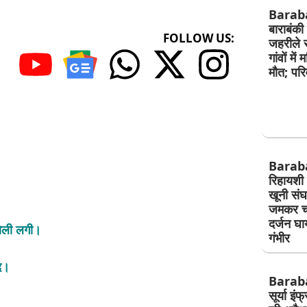
Barab
बाराबंकी
FOLLOW US:
जहरीले 
गांवों मे
मौत; परिव
Barab
रिहायशी 
खूनी संघर्ष
जमकर चल
दर्जन घ
 गोली लगी।
गंभीर
द।
Barab
सूर्या इं