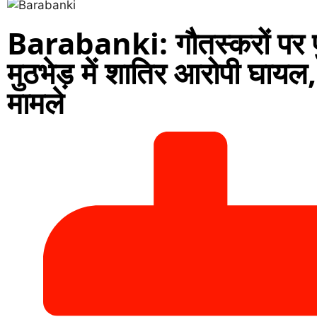
Barabanki: गौतस्करों पर प
मुठभेड़ में शातिर आरोपी घायल, क
मामले