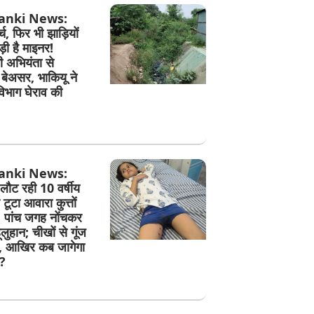
anki News:
च, फिर भी झाड़ियों
ड़ी है माइनर!
 अभियंता से
बेअसर, भाकियू ने
िभाग घेराव की
anki News:
 लौट रही 10 वर्षीय
टूटा आवारा कुत्तों
 पांच जगह नोंचकर
लुहान; चीखों से गूंज
, आखिर कब जागेगा
?