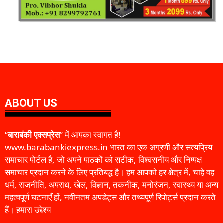
ABOUT US
“
बाराबंकी एक्सप्रेस
” में आपका स्वागत है!
www.barabankiexpress.in भारत का एक अग्रणी और सत्यप्रिय
समाचार पोर्टल है, जो अपने पाठकों को सटीक, विश्वसनीय और निष्पक्ष
समाचार प्रदान करने के लिए प्रतिबद्ध है। हम आपको हर क्षेत्र में, चाहे वह
धर्म, राजनीति, अपराध, खेल, विज्ञान, तकनीक, मनोरंजन, स्वास्थ्य या अन्य
महत्वपूर्ण घटनाएँ हों, नवीनतम अपडेट्स और तथ्यपूर्ण रिपोर्ट्स प्रदान करते
हैं। हमारा उद्देश्य