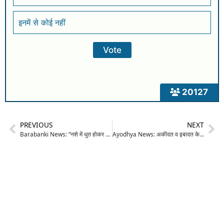
इनमें से कोई नहीं
20127
PREVIOUS
NEXT
Barabanki News: “नशे में धुत होकर घर में घुसे, जेवर-मोबाइल कर दिए गायब”—महिला ग्राम प्रधान ने चौकी इंचार्ज पर लगाए संगीन आरोप; मचा हड़कंप
Ayodhya News: अकीदत व इबादत के साथ मनाई गई शब-ए-बरात, जिगिनियां गांव में दुआओं से गूंजी फ़िज़ा