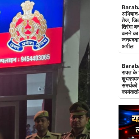
Baraban
अभियान-
तेज, जिल
तिरंगा ब
करने का 
जनपदवास
अपील
Baraban
रावत के 
शुभकामन
समर्थको
कार्यकर्त