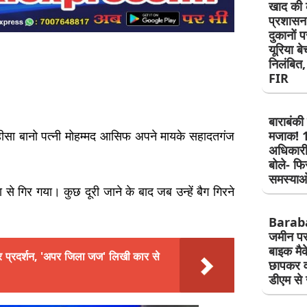
खाद की 
प्रशासन
दुकानों 
यूरिया ब
निलंबित, 
FIR
बाराबंकी 
रहीसा बानो पत्नी मोहम्मद आसिफ अपने मायके सहादतगंज
मजाक! 12
अधिकारी
बोले- फि
समस्याओ
से गिर गया। कुछ दूरी जाने के बाद जब उन्हें बैग गिरने
Baraba
जमीन पर 
बाइक मैक
कर प्रदर्शन, 'अपर जिला जज' लिखी कार से
छापकर व
डीएम से 