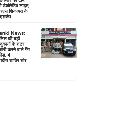
ेकेदार की टीम,
ी डेकोरेटिव लाइट;
एस शिकायत के
हड़कंप
anki News:
ुलिस की बड़ी
 दुकानों के शटर
री करने वाले गैंग
ोड़, 4
दीय शातिर चोर