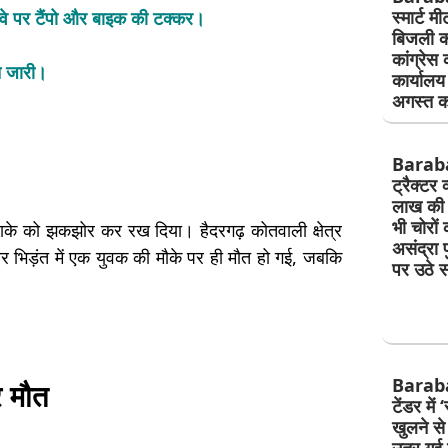
स्मार्ट म
ईवे पर टैंपो और बाइक की टक्कर।
बिजली क
कांग्रेस 
च जारी।
कार्यालय
अगस्त क
Barab
ट्रैक्टर 
लाख की 
भी चोरों 
 इलाके को झकझोर कर रख दिया। हैदरगढ़ कोतवाली क्षेत्र
असंद्रा 
 भिड़ंत में एक युवक की मौके पर ही मौत हो गई, जबकि
पर उठे 
Baraban
र मौत
टेंडर में
खुलने स