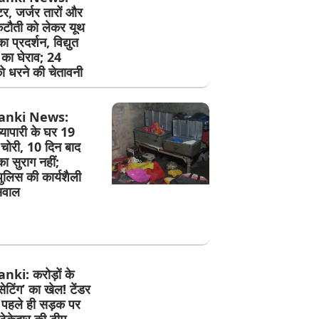
ीटर, जर्जर तारों और
टौती को लेकर यूथ
का प्रदर्शन, विद्युत
 का घेराव; 24
ो धरने की चेतावनी
anki News:
व्यापारी के घर 19
चोरी, 10 दिन बाद
का सुराग नहीं;
पुलिस की कार्यशैली
सवाल
ki: करोड़ों के
 ‘सेटिंग’ का खेल! टेंडर
े पहले ही सड़क पर