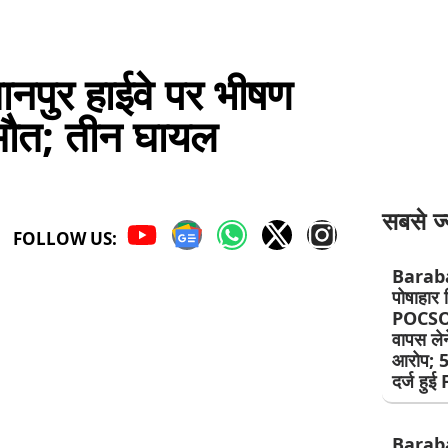
पुर हाईवे पर भीषण
मौत; तीन घायल
सबसे ज्
FOLLOW US:
Barab
पोषाहार व
POCSO 
वापस लेन
आरोप; 5
दर्ज हुई
Barab