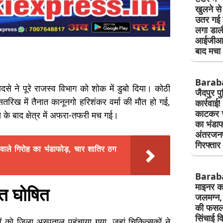
खुलने स
उतर गई ठ
लगा डाल
आईजीआर
बाद मचा 
Barab
ादसे ने पूरे राजस्व विभाग को शोक में डुबो दिया। कोठी
जैदपुर प
 सतरिख में तैनात कानूनगो हरिशंकर वर्मा की मौत हो गई,
कार्रवाई!
काटकर चो
े बाद क्षेत्र में अफरा-तफरी मच गई।
का भंडाफ
अंतरजनप
गिरफ्तार
ले गिरोह का भंडाफोड़, चार शातिर ठग
Barab
माइनर कट
ृत घोषित
जलमग्न, 
की फसल 
सिंचाई व
ं को जिला अस्पताल पहुंचाया गया, जहां चिकित्सकों ने