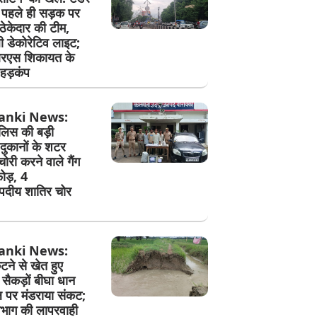
े पहले ही सड़क पर
ेकेदार की टीम,
ी डेकोरेटिव लाइट;
एस शिकायत के
हड़कंप
anki News:
ुलिस की बड़ी
 दुकानों के शटर
री करने वाले गैंग
ोड़, 4
दीय शातिर चोर
anki News:
ने से खेत हुए
सैकड़ों बीघा धान
पर मंडराया संकट;
िभाग की लापरवाही