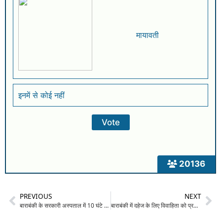
मायावती
इनमें से कोई नहीं
20136
PREVIOUS
NEXT
बाराबंकी के सरकारी अस्पताल में 10 घंटे गुल रही बिजली: टॉर्च की रोशनी में हुआ मरीजों का इलाज, रातभर भीषण गर्मी से बेहाल रहे मरीज और तीमारदार
बाराबंकी में दहेज के लिए विवाहिता को प्रताड़ित करने का आरोप: गला दबाकर हत्या की कोशिश, पति समेत ससुराल पक्ष पर केस दर्ज