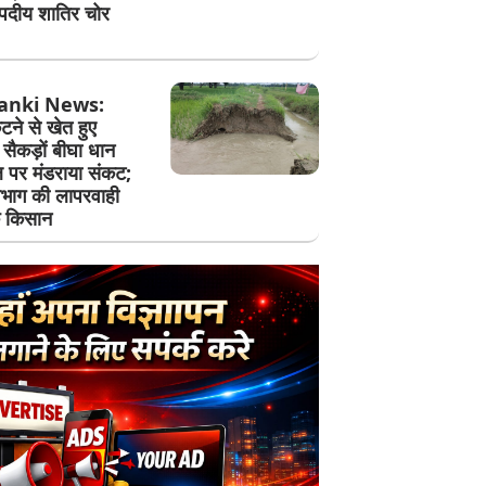
दीय शातिर चोर
anki News:
ने से खेत हुए
सैकड़ों बीघा धान
पर मंडराया संकट;
िभाग की लापरवाही
े किसान