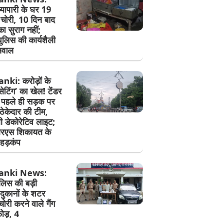
व्यापारी के घर 19
चोरी, 10 दिन बाद
का सुराग नहीं;
पुलिस की कार्यशैली
सवाल
ki: करोड़ों के
 ‘सेटिंग’ का खेल! टेंडर
े पहले ही सड़क पर
ेकेदार की टीम,
ी डेकोरेटिव लाइट;
एस शिकायत के
हड़कंप
anki News:
ुलिस की बड़ी
 दुकानों के शटर
री करने वाले गैंग
ोड़, 4