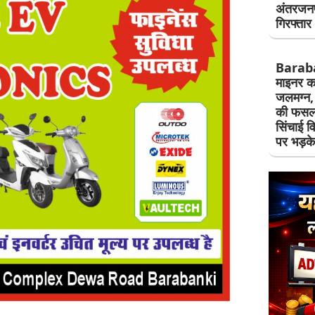
अंतरजनप
गिरफ्तार
Barab
माइनर कट
जलमग्न, 
की फसल 
सिंचाई व
पर भड़क