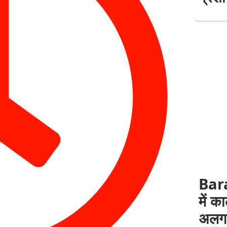
Bara
में क
अलग-अ