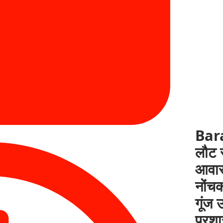
Bara
लौट र
आवारा
नोंचक
गूंज
प्रश