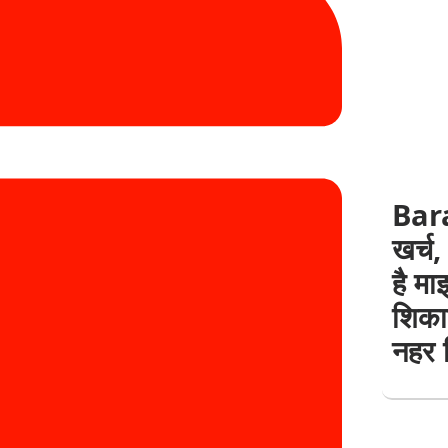
Bar
खर्च,
है म
शिका
नहर 