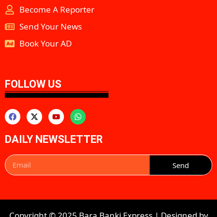
Become A Reporter
Send Your News
Book Your AD
aipeakflow
FOLLOW US
DAILY NEWSLETTER
Send
Copyright © 2025 Bara Banki Express | Designed by