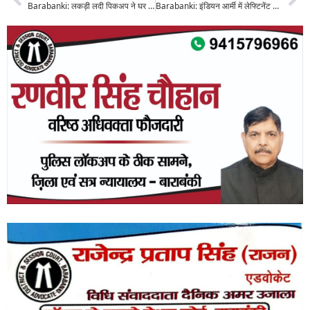
Barabanki: लकड़ी लदी पिकअप ने घर के बाहर आग ताप रहे 13 वर्षीय किशोर को रौंदा, मौके पर दर्दनाक मौत, परिवार में मचा कोहराम
Barabanki: इंडियन आर्मी में लेफ्टिनेंट बने हर्षवर्धन सिंह, CDS 2025 में 363वीं रैंक हासिल कर बढ़ाया जिले का मान