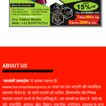
ABOUT US
“
बाराबंकी एक्सप्रेस
” में आपका स्वागत है!
www.barabankiexpress.in भारत का एक अग्रणी और सत्यप्रिय
समाचार पोर्टल है, जो अपने पाठकों को सटीक, विश्वसनीय और निष्पक्ष
समाचार प्रदान करने के लिए प्रतिबद्ध है। हम आपको हर क्षेत्र में, चाहे वह
धर्म, राजनीति, अपराध, खेल, विज्ञान, तकनीक, मनोरंजन, स्वास्थ्य या अन्य