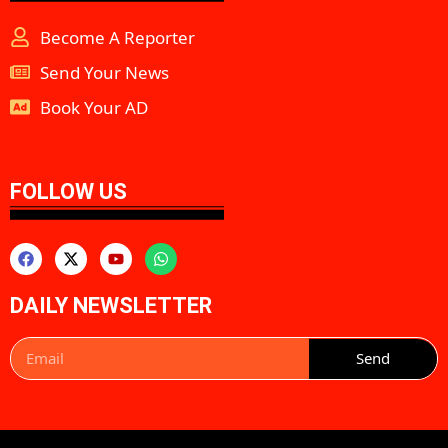
Become A Reporter
Send Your News
Book Your AD
aipeakflow
FOLLOW US
DAILY NEWSLETTER
Send