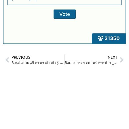
21350
PREVIOUS
NEXT
Barabanki: एंटी करप्शन टीम की बड़ी कार्रवाई, घूसखोर दरोगा को रंगे हाथों किया गिरफ्तार, 25 हजार की मांगी थी रिश्वत
Barabanki: मादक पदार्थ तस्करी पर पुलिस का शिकंजा, 1 किलो 150 ग्राम गांजा संग दो तस्कर गिरफ्तार