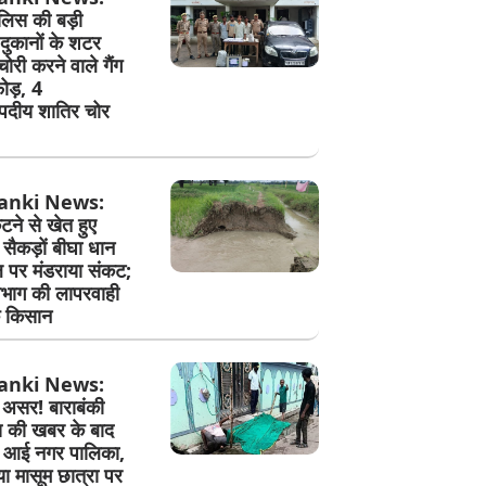
ुलिस की बड़ी
 दुकानों के शटर
री करने वाले गैंग
ोड़, 4
दीय शातिर चोर
anki News:
ने से खेत हुए
सैकड़ों बीघा धान
पर मंडराया संकट;
िभाग की लापरवाही
े किसान
anki News:
असर! बाराबंकी
स की खबर के बाद
ं आई नगर पालिका,
ा मासूम छात्रा पर