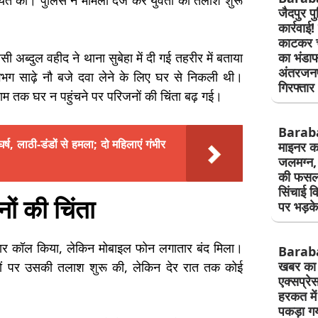
ायत की। पुलिस ने मामला दर्ज कर युवती की तलाश शुरू
जैदपुर प
कार्रवाई!
काटकर चो
का भंडाफ
ी अब्दुल वहीद ने थाना सुबेहा में दी गई तहरीर में बताया
अंतरजनप
भग साढ़े नौ बजे दवा लेने के लिए घर से निकली थी।
गिरफ्तार
ाम तक घर न पहुंचने पर परिजनों की चिंता बढ़ गई।
Barab
ंघर्ष, लाठी-डंडों से हमला; दो महिलाएं गंभीर
माइनर कट
जलमग्न, 
की फसल 
सिंचाई व
ों की चिंता
पर भड़क
 बार कॉल किया, लेकिन मोबाइल फोन लगातार बंद मिला।
Barab
खबर का 
्थानों पर उसकी तलाश शुरू की, लेकिन देर रात तक कोई
एक्सप्रे
हरकत मे
पकड़ा गय