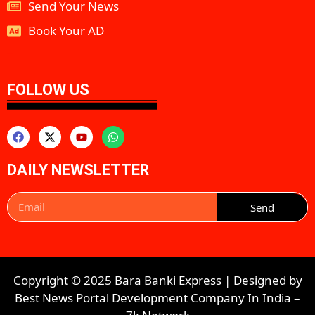
Send Your News
Book Your AD
aipeakflow
FOLLOW US
DAILY NEWSLETTER
Send
Copyright © 2025 Bara Banki Express | Designed by
Best News Portal Development Company In India
–