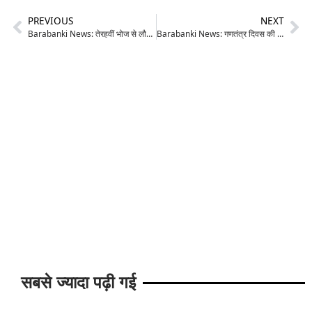
PREVIOUS
NEXT
Barabanki News: तेरहवीं भोज से लौट रहे युवक को मारी गोली, गंभीर हालत में जिला अस्पताल रेफर; सुलह से इंकार बना हमले की वजह
Barabanki News: गणतंत्र दिवस की पूर्व संध्या पर गूंजा देशभक्ति का संदेश, भारत माता व वीर शहीदों की झांकियों के साथ निकली भव्य तिरंगा यात्रा
सबसे ज्यादा पढ़ी गई