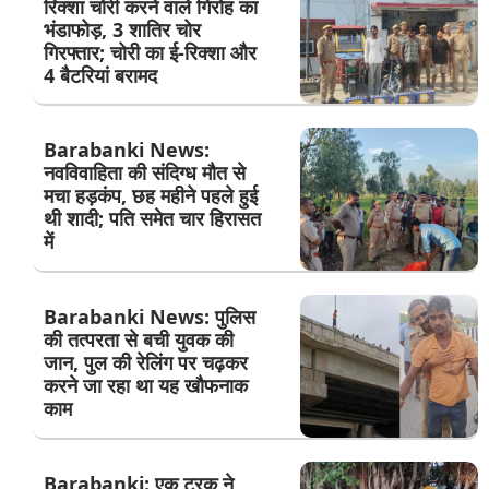
रिक्शा चोरी करने वाले गिरोह का
भंडाफोड़, 3 शातिर चोर
गिरफ्तार; चोरी का ई-रिक्शा और
4 बैटरियां बरामद
Barabanki News:
नवविवाहिता की संदिग्ध मौत से
मचा हड़कंप, छह महीने पहले हुई
थी शादी; पति समेत चार हिरासत
में
Barabanki News: पुलिस
की तत्परता से बची युवक की
जान, पुल की रेलिंग पर चढ़कर
करने जा रहा था यह खौफनाक
काम
Barabanki: एक ट्रक ने