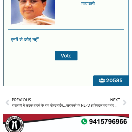
मायावती
इनमें से कोई नहीं
20585
PREVIOUS
NEXT
बाराबंकी में सड़क हादसे के बाद पोस्टमार्टम को लेकर विवाद: पत्नी के हंगामे के बाद श्मशान घाट पहुंची पुलिस
बाराबंकी के NLPD हॉस्पिटल पर गंभीर आरोप: गलत खून चढ़ाने से बिगड़ी युवती की हालत, मौत और जिंदगी के बीच जूझ रही 22 साल की नेहा; परिजनों का रो-रोकर बुरा हाल