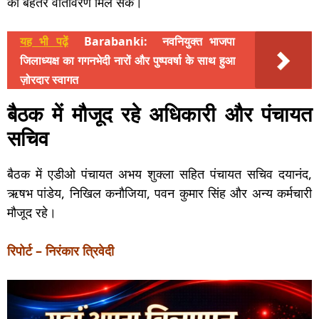
को बेहतर वातावरण मिल सके।
यह भी पढ़ें
Barabanki: नवनियुक्त भाजपा
जिलाध्यक्ष का गगनभेदी नारों और पुष्पवर्षा के साथ हुआ
ज़ोरदार स्वागत
बैठक में मौजूद रहे अधिकारी और पंचायत
सचिव
बैठक में एडीओ पंचायत अभय शुक्ला सहित पंचायत सचिव दयानंद,
ऋषभ पांडेय, निखिल कनौजिया, पवन कुमार सिंह और अन्य कर्मचारी
मौजूद रहे।
रिपोर्ट – निरंकार त्रिवेदी