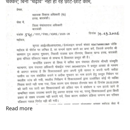
चक्कर; बिना “चढ़ावे” नहीं हो रहे छोटे-छोटे काम,
Read more