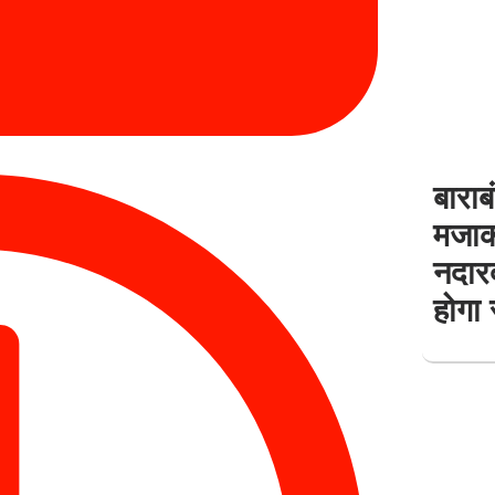
बाराब
मजाक
नदारद
होगा