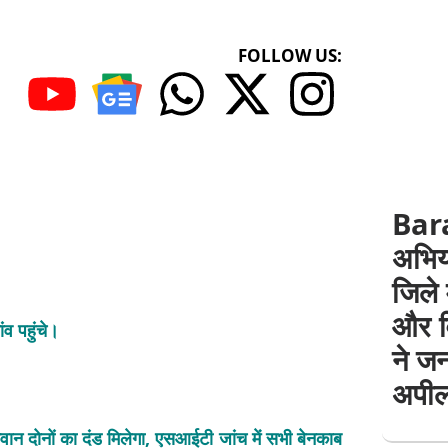
FOLLOW US:
Bara
अभिय
जिले 
और व
ंव पहुंचे।
ने ज
।
अपी
गवान दोनों का दंड मिलेगा, एसआईटी जांच में सभी बेनकाब