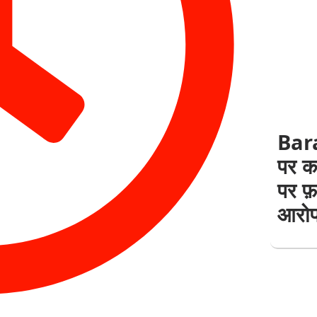
Bara
पर कब
पर फ़र
आरोप,