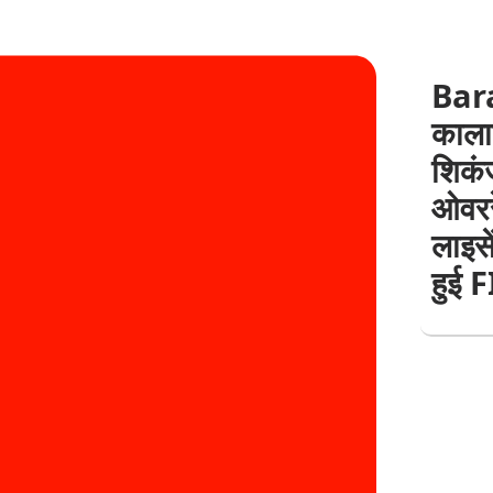
Bar
काला
शिकंज
ओवररे
लाइसे
हुई 