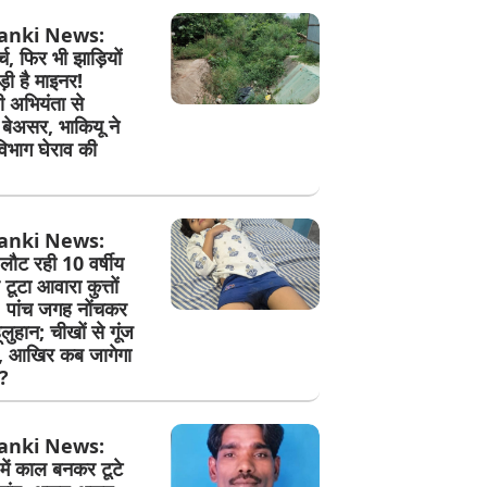
anki News:
च, फिर भी झाड़ियों
ड़ी है माइनर!
 अभियंता से
बेअसर, भाकियू ने
िभाग घेराव की
anki News:
 लौट रही 10 वर्षीय
टूटा आवारा कुत्तों
 पांच जगह नोंचकर
लुहान; चीखों से गूंज
, आखिर कब जागेगा
?
anki News:
 में काल बनकर टूटे