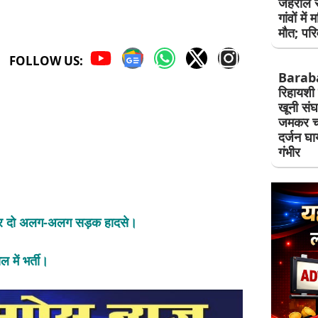
जहरीले 
गांवों मे
मौत; परिव
FOLLOW US:
Barab
रिहायशी 
खूनी संघर्ष
जमकर चल
दर्जन घ
गंभीर
्ग पर दो अलग-अलग सड़क हादसे।
में भर्ती।