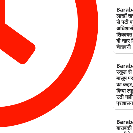
Barab
लाखों खर्
से पटी प
अधिशासी
शिकायत 
दी नहर व
चेतावनी
Barab
स्कूल से
मासूम पर 
का कहर,
किया लहू
उठी गली
प्रशासन
Barab
बाराबंकी