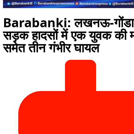
Barabanki: लखनऊ-गोंडा 
सड़क हादसों में एक युवक क
समेत तीन गंभीर घायल