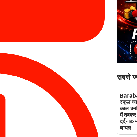
सबसे ज्
Barab
स्कूल जा 
काल बनी 
में दबक
दर्दनाक म
घायल