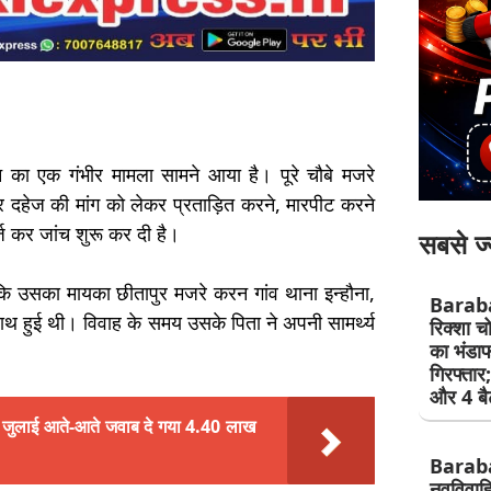
पीड़न का एक गंभीर मामला सामने आया है। पूरे चौबे मजरे
र दहेज की मांग को लेकर प्रताड़ित करने, मारपीट करने
ज कर जांच शुरू कर दी है।
सबसे ज्
 कि उसका मायका छीतापुर मजरे करन गांव थाना इन्हौना,
Barab
साथ हुई थी। विवाह के समय उसके पिता ने अपनी सामर्थ्य
रिक्शा च
का भंडाफ
गिरफ्तार
और 4 बैट
जुलाई आते-आते जवाब दे गया 4.40 लाख
Barab
नवविवाहि