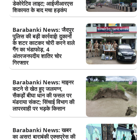
डेकोरेटिव लाइट; आईजीआरएस
शिकायत के बाद मचा हड़कंप
Barabanki News: जैदपुर
पुलिस की बड़ी कार्रवाई! दुकानों
के शटर काटकर चोरी करने वाले
गैंग का भंडाफोड़, 4
अंतरजनपदीय शातिर चोर
गिरफ्तार
Barabanki News: माइनर
कटने से खेत हुए जलमग्न,
सैकड़ों बीघा धान की फसल पर
मंडराया संकट; सिंचाई विभाग की
लापरवाही पर भड़के किसान
Barabanki News: खबर
का असर! बाराबंकी एक्सप्रेस की