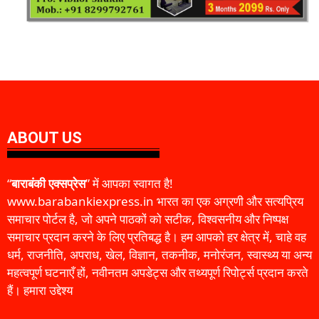
ABOUT US
“
बाराबंकी एक्सप्रेस
” में आपका स्वागत है!
www.barabankiexpress.in भारत का एक अग्रणी और सत्यप्रिय
समाचार पोर्टल है, जो अपने पाठकों को सटीक, विश्वसनीय और निष्पक्ष
समाचार प्रदान करने के लिए प्रतिबद्ध है। हम आपको हर क्षेत्र में, चाहे वह
धर्म, राजनीति, अपराध, खेल, विज्ञान, तकनीक, मनोरंजन, स्वास्थ्य या अन्य
महत्वपूर्ण घटनाएँ हों, नवीनतम अपडेट्स और तथ्यपूर्ण रिपोर्ट्स प्रदान करते
हैं। हमारा उद्देश्य