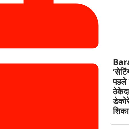
Barab
‘सेटि
पहले
ठेके
डेको
शिका