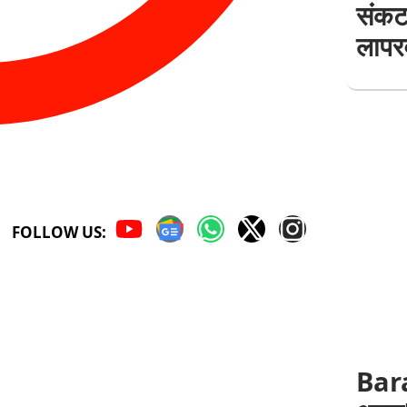
संकट
लापर
FOLLOW US:
Bar