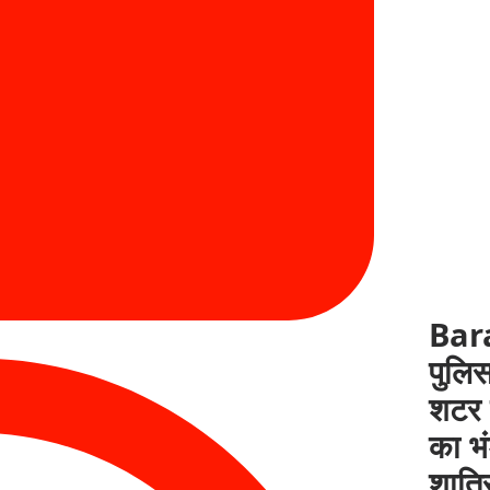
Bar
पुलिस
शटर 
का भ
शातिर