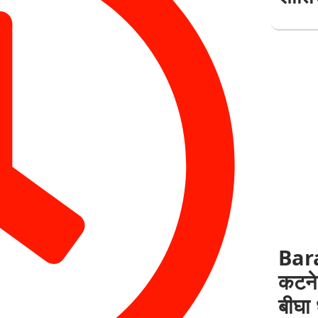
Bar
कटने 
बीघा